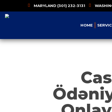
Skip
MARYLAND
(301) 232-3131
WASHIN
to
main
content
HOME
SERVIC
Cas
Ödəniy
Onlay