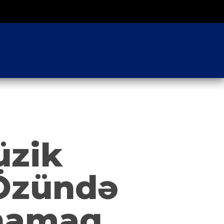
üzik
 Özündə
ynamaq