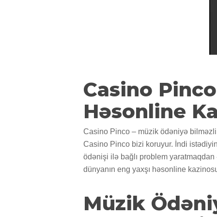
Casino Pinco
Həsonline K
Casino Pinco – müzik ödəniyə bilməzli
Casino Pinco bizi koruyur. İndi istədiy
ödənişi ilə bağlı problem yaratmaqdan ə
dünyanın eng yaxşı həsonline kazinos
Müzik Ödəniy