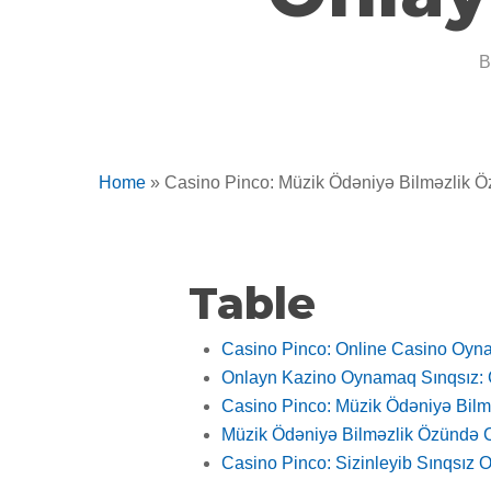
B
Home
»
Casino Pinco: Müzik Ödəniyə Bilməzlik
Table
Casino Pinco: Online Casino Oyn
Onlayn Kazino Oynamaq Sınqsız: C
Casino Pinco: Müzik Ödəniyə Bil
Müzik Ödəniyə Bilməzlik Özündə C
Casino Pinco: Sizinleyib Sınqsı