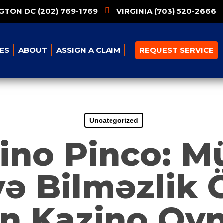
GTON DC
(202) 769-1769
VIRGINIA
(703) 520-2666
ES
ABOUT
ASSIGN A CLAIM
REQUEST SERVICE
Uncategorized
ino Pinco: M
ə Bilməzlik
n Kazino O