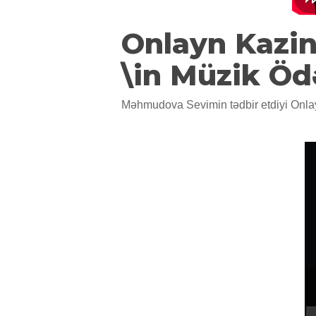
Onlayn Kazin
\in Müzik Öd
Məhmudova Sevimin tədbir etdiyi Onl