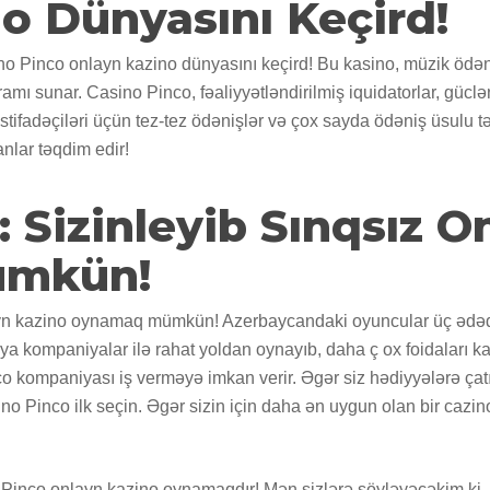
o Dünyasını Keçird!
 Pinco onlayn kazino dünyasını keçird! Bu kasino, müzik ödən
ı sunar. Casino Pinco, fəaliyyətləndirilmiş iquidatorlar, güclənd
 İstifadəçiləri üçün tez-tez ödənişlər və çox sayda ödəniş üsulu t
nlar təqdim edir!
: Sizinleyib Sınqsız 
mkün!
ayn kazino oynamaq mümkün! Azerbaycandaki oyuncular üç ədəd 
ya kompaniyalar ilə rahat yoldan oynayıb, daha ç ox foidaları k
co kompaniyası iş verməyə imkan verir. Əgər siz hədiyyələrə çat
no Pinco ilk seçin. Əgər sizin için daha ən uygun olan bir cazin
o Pinco onlayn kazino oynamaqdır! Mən sizlərə söyləyəcəkim ki