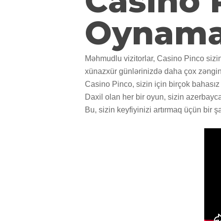
Casino 
Oynama
Məhmudlu vizitorlar, Casino Pinco sizi
xünazxür günlərinizdə daha çox zəngin
Casino Pinco, sizin için birçok bahasız 
Daxil olan her bir oyun, sizin azerbaycan
Bu, sizin keyfiyinizi artırmaq üçün bir 