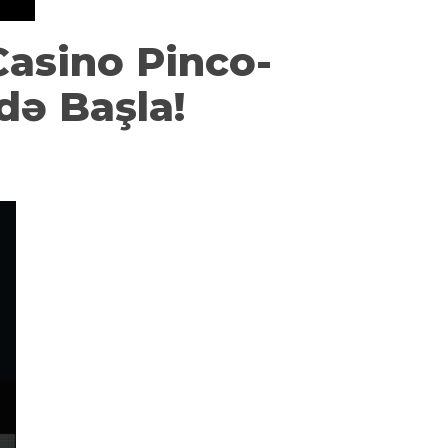
Casino Pinco-
də Başla!