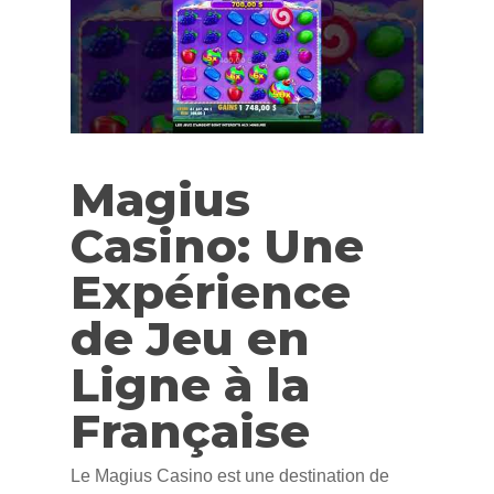
Magius
Casino: Une
Expérience
de Jeu en
Ligne à la
Française
Le Magius Casino est une destination de