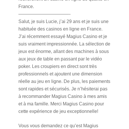
France.
———————————-
Salut, je suis Lucie, j’ai 29 ans et je suis une
habituée des casinos en ligne en France.
J’ai récemment essayé Magius Casino et je
suis vraiment impressionnée. La sélection de
jeux est énorme, allant des machines à sous
aux jeux de table en passant par le vidéo
poker. Les croupiers en direct sont très
professionnels et ajoutent une dimension
réelle au jeu en ligne. De plus, les paiements
sont rapides et sécurisés. Je n’hésiterai pas
à recommander Magius Casino à mes amis
et à ma famille. Merci Magius Casino pour
cette expérience de jeu exceptionnelle!
Vous vous demandez ce qu’est Magius