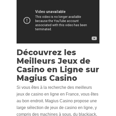
Découvrez les
Meilleurs Jeux de
Casino en Ligne sur
Magius Casino
Si vous êtes à la recherche des meilleurs
jeux de casino en ligne en France, vous êtes
au bon endroit. Magius Casino propose une
large sélection de jeux de casino en ligne, y
compris des machines à sous, du blackjack,