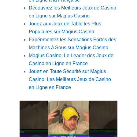
Découvrez les Meilleurs Jeux de Casino
en Ligne sur Magius Casino
Jouez aux Jeux de Table les Plus
Populaires sur Magius Casino
Expérimentez les Sensations Fortes des
Machines à Sous sur Magius Casino
Magius Casino: Le Leader des Jeux de
Casino en Ligne en France
Jouez en Toute Sécurité sur Magius
Casino: Les Meilleurs Jeux de Casino
en Ligne en France