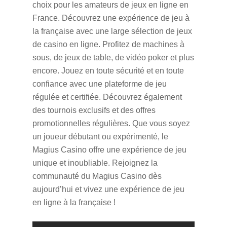
choix pour les amateurs de jeux en ligne en
France. Découvrez une expérience de jeu à
la française avec une large sélection de jeux
de casino en ligne. Profitez de machines à
sous, de jeux de table, de vidéo poker et plus
encore. Jouez en toute sécurité et en toute
confiance avec une plateforme de jeu
régulée et certifiée. Découvrez également
des tournois exclusifs et des offres
promotionnelles régulières. Que vous soyez
un joueur débutant ou expérimenté, le
Magius Casino offre une expérience de jeu
unique et inoubliable. Rejoignez la
communauté du Magius Casino dès
aujourd’hui et vivez une expérience de jeu
en ligne à la française !