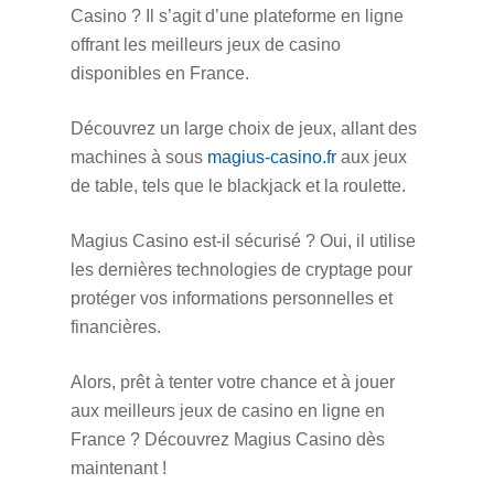
Casino ? Il s’agit d’une plateforme en ligne
offrant les meilleurs jeux de casino
disponibles en France.
Découvrez un large choix de jeux, allant des
machines à sous
magius-casino.fr
aux jeux
de table, tels que le blackjack et la roulette.
Magius Casino est-il sécurisé ? Oui, il utilise
les dernières technologies de cryptage pour
protéger vos informations personnelles et
financières.
Alors, prêt à tenter votre chance et à jouer
aux meilleurs jeux de casino en ligne en
France ? Découvrez Magius Casino dès
maintenant !