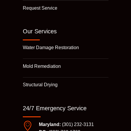
Request Service
Our Services
Water Damage Restoration
Mold Remediation
Structural Drying
24/7 Emergency Service
Maryland:
(301) 232-3131