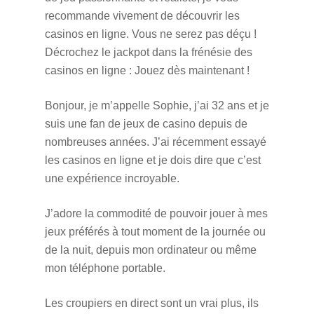
recommande vivement de découvrir les
casinos en ligne. Vous ne serez pas déçu !
Décrochez le jackpot dans la frénésie des
casinos en ligne : Jouez dès maintenant !
Bonjour, je m’appelle Sophie, j’ai 32 ans et je
suis une fan de jeux de casino depuis de
nombreuses années. J’ai récemment essayé
les casinos en ligne et je dois dire que c’est
une expérience incroyable.
J’adore la commodité de pouvoir jouer à mes
jeux préférés à tout moment de la journée ou
de la nuit, depuis mon ordinateur ou même
mon téléphone portable.
Les croupiers en direct sont un vrai plus, ils