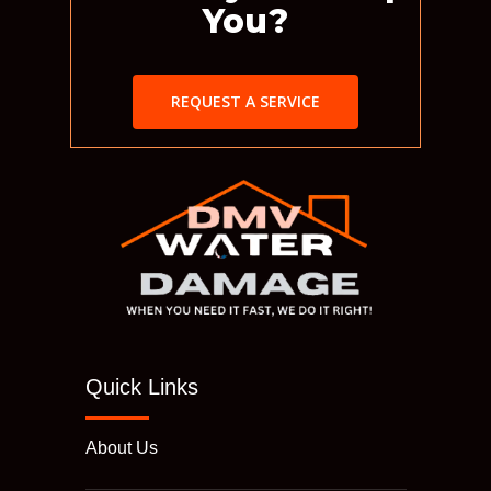
You?
REQUEST A SERVICE
Quick Links
About Us