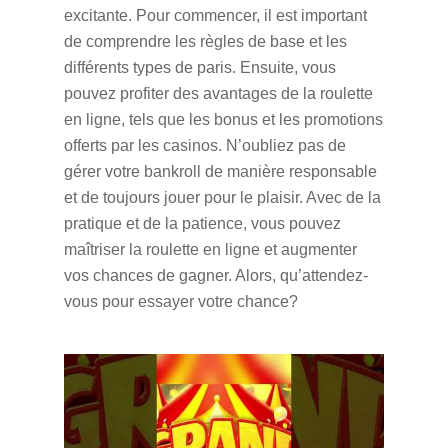
excitante. Pour commencer, il est important
de comprendre les règles de base et les
différents types de paris. Ensuite, vous
pouvez profiter des avantages de la roulette
en ligne, tels que les bonus et les promotions
offerts par les casinos. N’oubliez pas de
gérer votre bankroll de manière responsable
et de toujours jouer pour le plaisir. Avec de la
pratique et de la patience, vous pouvez
maîtriser la roulette en ligne et augmenter
vos chances de gagner. Alors, qu’attendez-
vous pour essayer votre chance?