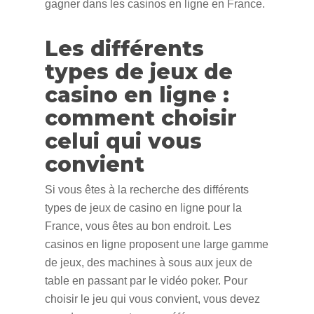
gagner dans les casinos en ligne en France.
Les différents
types de jeux de
casino en ligne :
comment choisir
celui qui vous
convient
Si vous êtes à la recherche des différents
types de jeux de casino en ligne pour la
France, vous êtes au bon endroit. Les
casinos en ligne proposent une large gamme
de jeux, des machines à sous aux jeux de
table en passant par le vidéo poker. Pour
choisir le jeu qui vous convient, vous devez