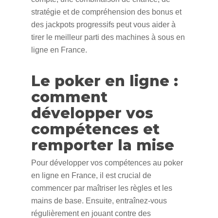
stratégie et de compréhension des bonus et
des jackpots progressifs peut vous aider à
tirer le meilleur parti des machines à sous en
ligne en France.
Le poker en ligne :
comment
développer vos
compétences et
remporter la mise
Pour développer vos compétences au poker
en ligne en France, il est crucial de
commencer par maîtriser les règles et les
mains de base. Ensuite, entraînez-vous
régulièrement en jouant contre des