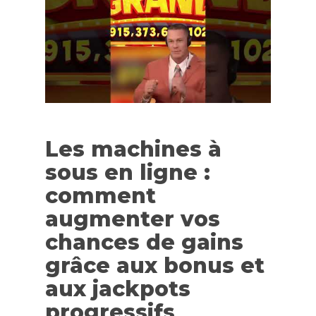
Les machines à
sous en ligne :
comment
augmenter vos
chances de gains
grâce aux bonus et
aux jackpots
progressifs