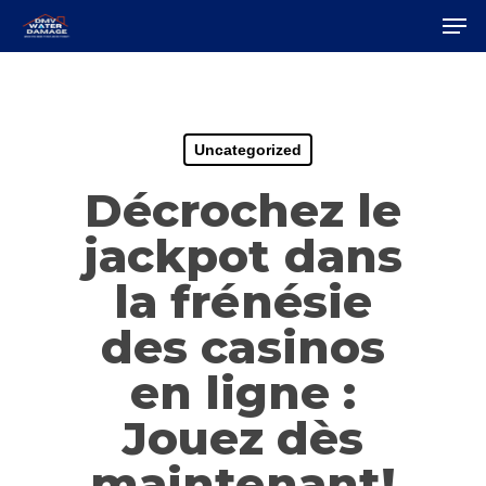
Skip
Men
to
Close
main
Menu
content
Uncategorized
Décrochez le
jackpot dans
la frénésie
des casinos
en ligne :
Jouez dès
maintenant!