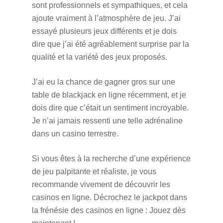
sont professionnels et sympathiques, et cela
ajoute vraiment à l’atmosphère de jeu. J’ai
essayé plusieurs jeux différents et je dois
dire que j’ai été agréablement surprise par la
qualité et la variété des jeux proposés.
J’ai eu la chance de gagner gros sur une
table de blackjack en ligne récemment, et je
dois dire que c’était un sentiment incroyable.
Je n’ai jamais ressenti une telle adrénaline
dans un casino terrestre.
Si vous êtes à la recherche d’une expérience
de jeu palpitante et réaliste, je vous
recommande vivement de découvrir les
casinos en ligne. Décrochez le jackpot dans
la frénésie des casinos en ligne : Jouez dès