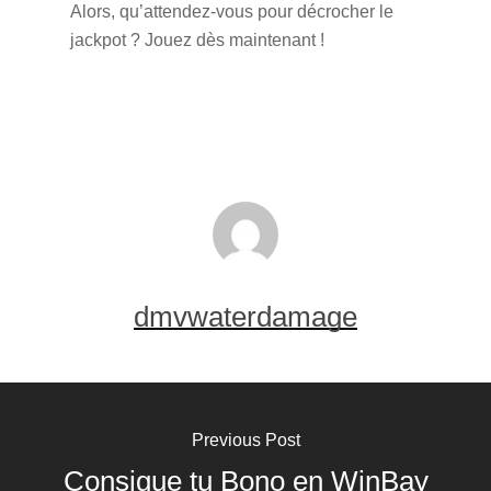
Alors, qu’attendez-vous pour décrocher le
jackpot ? Jouez dès maintenant !
dmvwaterdamage
Previous Post
Consigue tu Bono en WinBay