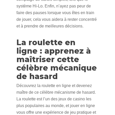
système Hi-Lo. Enfin, n’ayez pas peur de
faire des pauses lorsque vous êtes en train
de jouer, cela vous aidera à rester concentré
et à prendre de meilleures décisions.
La roulette en
ligne : apprenez à
maîtriser cette
célèbre mécanique
de hasard
Découvrez la roulette en ligne et devenez
maître de ce célèbre mécanisme de hasard.
La roulette est l’un des jeux de casino les
plus populaires au monde, et jouer en ligne
vous offre une expérience de jeu pratique et