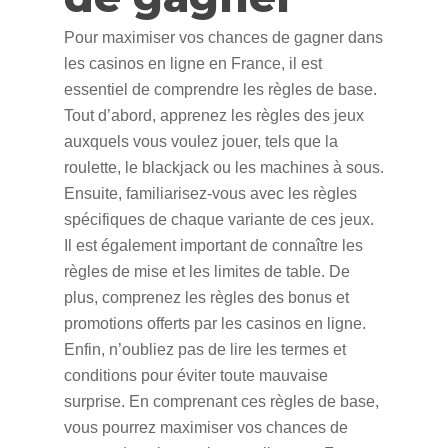
Pour maximiser vos chances de gagner dans
les casinos en ligne en France, il est
essentiel de comprendre les règles de base.
Tout d’abord, apprenez les règles des jeux
auxquels vous voulez jouer, tels que la
roulette, le blackjack ou les machines à sous.
Ensuite, familiarisez-vous avec les règles
spécifiques de chaque variante de ces jeux.
Il est également important de connaître les
règles de mise et les limites de table. De
plus, comprenez les règles des bonus et
promotions offerts par les casinos en ligne.
Enfin, n’oubliez pas de lire les termes et
conditions pour éviter toute mauvaise
surprise. En comprenant ces règles de base,
vous pourrez maximiser vos chances de