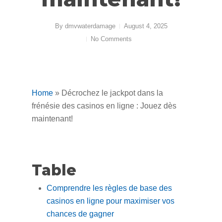
By
dmvwaterdamage
August 4, 2025
No Comments
Home
»
Décrochez le jackpot dans la
frénésie des casinos en ligne : Jouez dès
maintenant!
Table
Comprendre les règles de base des
casinos en ligne pour maximiser vos
chances de gagner