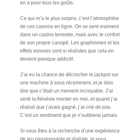
en a pour tous les goûts.
Ce qui m’a le plus surpris, c’est l’atmosphère
de ces casinos en ligne. On se sent vraiment
dans un casino terrestre, mais avec le confort
de son propre canapé. Les graphismes et les
effets sonores sont si réalistes que cela en
devient presque addictif.
J’ai eu la chance de décrocher le jackpot sur
une machine à sous récemment, et je dois
dire que c’était un moment incroyable. J’ai
senti la frénésie monter en moi, et quand j’ai
réalisé que j’avais gagné, j’ai crié de joie.
C’est un sentiment que je n’oublierai jamais.
Si vous êtes à la recherche d’une expérience
de jeu passionnante et réaliste, je vous