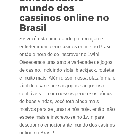
mundo dos
cassinos online no
Brasil
Se você está procurando por emoção e
entretenimento em casinos online no Brasil,
então é hora de se inscrever no 1win!
Oferecemos uma ampla variedade de jogos
de casino, incluindo slots, blackjack, roulette
e muito mais. Além disso, nossa plataforma é
fácil de usar e nossos jogos são justos e
confiáveis. E com nossos generosos bônus
de boas-vindas, você terá ainda mais
motivos para se juntar a nós hoje. então, não
espere mais e inscreva-se no 1win para
descobrir o emocionante mundo dos casinos
online no Brasil!