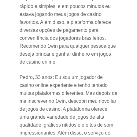
rápido e simples, e em poucos minutos eu
estava jogando meus jogos de casino
favoritos. Além disso, a plataforma oferece
diversas opções de pagamento para
conveniência dos jogadores brasileiros.
Recomendo 1win para qualquer pessoa que
deseja brincar e ganhar dinheiro em jogos
de casino online.
Pedro, 33 anos: Eu sou um jogador de
casino online experiente e tenho tentado
muitas plataformas diferentes. Mas depois de
me inscrever no 1win, descobri meu novo lar
de jogos de casino. A plataforma oferece
uma grande variedade de jogos de alta
qualidade, gráficos nítidos e efeitos de som
impressionantes. Além disso, o serviço de