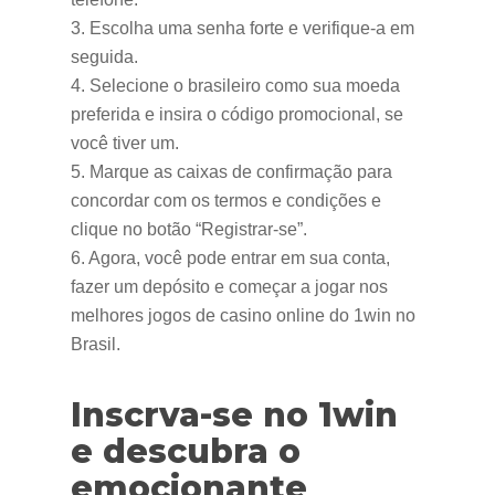
3. Escolha uma senha forte e verifique-a em
seguida.
4. Selecione o brasileiro como sua moeda
preferida e insira o código promocional, se
você tiver um.
5. Marque as caixas de confirmação para
concordar com os termos e condições e
clique no botão “Registrar-se”.
6. Agora, você pode entrar em sua conta,
fazer um depósito e começar a jogar nos
melhores jogos de casino online do 1win no
Brasil.
Inscrva-se no 1win
e descubra o
emocionante