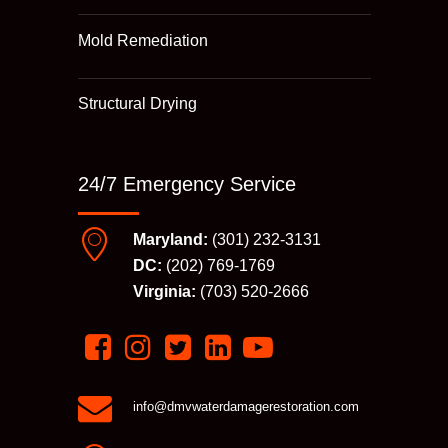
Mold Remediation
Structural Drying
24/7 Emergency Service
Maryland:
(301) 232-3131
DC:
(202) 769-1769
Virginia:
(703) 520-2666
info@dmvwaterdamagerestoration.com