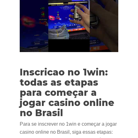
Inscricao no 1win:
todas as etapas
para começar a
jogar casino online
no Brasil
Para se inscrever no 1win e começar a jogar
casino online no Brasil, siga essas etapas: