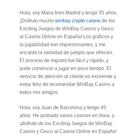
Hola, soy Maria from Madrid y tengo 35 años.
¡Disfruto mucho
winbay crypto casino
de los
Exciting Juegos de WinBay Casino y Gioco
al Casino Online en España! Los gráficos y
la jugabilidad son impresionantes, y me
encanta la variedad de juegos que ofrecen.
El proceso de registro fue fácil y rápido, y
pude comenzar a jugar en poco tiempo. El
servicio de atención al cliente es excelente y
estoy feliz de recomendar WinBay Casino a
todos mis amigos.
Hola, soy Juan de Barcelona y tengo 45
años. He probado varios casinos en línea, y
¡disfruto de los Exciting Juegos de WinBay
Casino y Gioco al Casino Online en España!