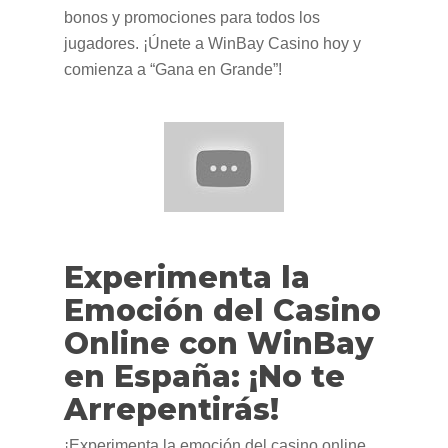
bonos y promociones para todos los
jugadores. ¡Únete a WinBay Casino hoy y
comienza a “Gana en Grande”!
Experimenta la
Emoción del Casino
Online con WinBay
en España: ¡No te
Arrepentirás!
¡Experimenta la emoción del casino online