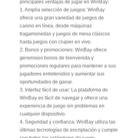
principales ventajas de jugar en WinBay:
1. Amplia selección de juegos: WinBay
ofrece una gran variedad de juegos de
casino en línea, desde máquinas
tragamonedas y juegos de mesa clásicos
hasta juegos con crupier en vivo.
2. Bonos y promociones: WinBay ofrece
generosos bonos de bienvenida y
promociones regulares para mantener a sus
jugadores entretenidos y aumentar sus
oportunidades de ganar.
3. Interfaz fácil de usar: La plataforma de
WinBay es fácil de navegar y ofrece una
experiencia de juego sin problemas en
cualquier dispositivo.
4. Seguridad y confianza: WinBay utiliza las
últimas tecnologías de encriptación y cumple
con todos los estándares de juego