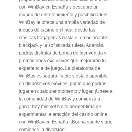
con WinBay en España y descubre un
mundo de entretenimiento y posibilidades!
WinBay te ofrece una amplia variedad de
juegos de casino en línea, desde las
clásicas tragaperras hasta el emocionante
blackjack y la sofisticada ruleta. Además,
podrás disfrutar de bonos de bienvenida y
promociones exclusivas que mejorarán tu
experiencia de juego. La plataforma de
WinBay es segura, fiable y está disponible
en dispositivos móviles, por lo que podrás
jugar en cualquier momento y lugar. ¡Únete a
la comunidad de WinBay y comienza a
ganar hoy mismo! No te arrepentirás de
experimentar la emoción del casino online
con WinBay en España. ¡Buena suerte y que
comience la diversión!