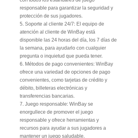
responsable para garantizar la seguridad y
protección de sus jugadores.
5. Soporte al cliente 24/7: El equipo de
atención al cliente de WinBay está
disponible las 24 horas del día, los 7 días de
la semana, para ayudarlo con cualquier
pregunta o inquietud que pueda tener.
6. Métodos de pago convenientes: WinBay
ofrece una variedad de opciones de pago
convenientes, como tarjetas de crédito y
débito, billeteras electrónicas y
transferencias bancarias.
7. Juego responsable: WinBay se
enorgullece de promover el juego
responsable y ofrece herramientas y
recursos para ayudar a sus jugadores a
mantener un juego saludable.