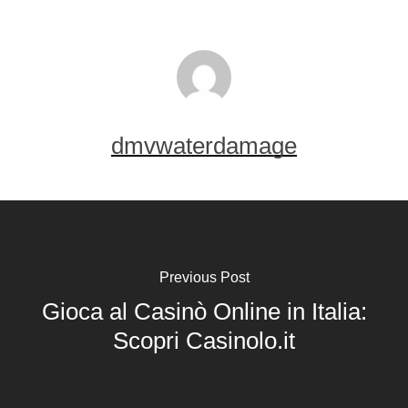
dmvwaterdamage
Previous Post
Gioca al Casinò Online in Italia:
Scopri Casinolo.it