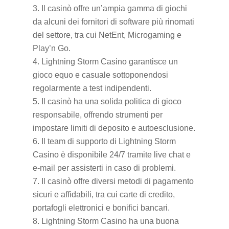
3. Il casinò offre un’ampia gamma di giochi
da alcuni dei fornitori di software più rinomati
del settore, tra cui NetEnt, Microgaming e
Play’n Go.
4. Lightning Storm Casino garantisce un
gioco equo e casuale sottoponendosi
regolarmente a test indipendenti.
5. Il casinò ha una solida politica di gioco
responsabile, offrendo strumenti per
impostare limiti di deposito e autoesclusione.
6. Il team di supporto di Lightning Storm
Casino è disponibile 24/7 tramite live chat e
e-mail per assisterti in caso di problemi.
7. Il casinò offre diversi metodi di pagamento
sicuri e affidabili, tra cui carte di credito,
portafogli elettronici e bonifici bancari.
8. Lightning Storm Casino ha una buona