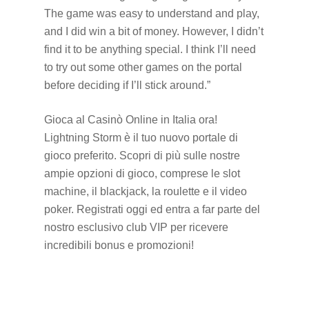
The game was easy to understand and play,
and I did win a bit of money. However, I didn’t
find it to be anything special. I think I’ll need
to try out some other games on the portal
before deciding if I’ll stick around.”
Gioca al Casinò Online in Italia ora!
Lightning Storm è il tuo nuovo portale di
gioco preferito. Scopri di più sulle nostre
ampie opzioni di gioco, comprese le slot
machine, il blackjack, la roulette e il video
poker. Registrati oggi ed entra a far parte del
nostro esclusivo club VIP per ricevere
incredibili bonus e promozioni!