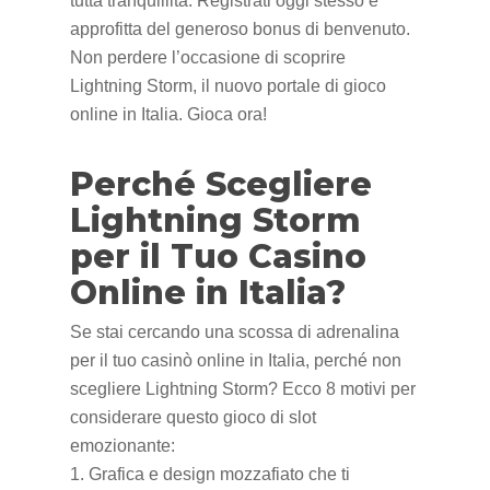
tutta tranquillità. Registrati oggi stesso e
approfitta del generoso bonus di benvenuto.
Non perdere l’occasione di scoprire
Lightning Storm, il nuovo portale di gioco
online in Italia. Gioca ora!
Perché Scegliere
Lightning Storm
per il Tuo Casino
Online in Italia?
Se stai cercando una scossa di adrenalina
per il tuo casinò online in Italia, perché non
scegliere Lightning Storm? Ecco 8 motivi per
considerare questo gioco di slot
emozionante:
1. Grafica e design mozzafiato che ti