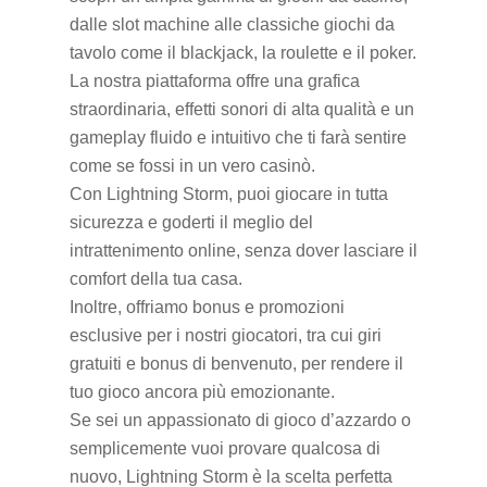
dalle slot machine alle classiche giochi da
tavolo come il blackjack, la roulette e il poker.
La nostra piattaforma offre una grafica
straordinaria, effetti sonori di alta qualità e un
gameplay fluido e intuitivo che ti farà sentire
come se fossi in un vero casinò.
Con Lightning Storm, puoi giocare in tutta
sicurezza e goderti il meglio del
intrattenimento online, senza dover lasciare il
comfort della tua casa.
Inoltre, offriamo bonus e promozioni
esclusive per i nostri giocatori, tra cui giri
gratuiti e bonus di benvenuto, per rendere il
tuo gioco ancora più emozionante.
Se sei un appassionato di gioco d’azzardo o
semplicemente vuoi provare qualcosa di
nuovo, Lightning Storm è la scelta perfetta