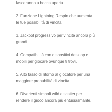
lasceranno a bocca aperta.
2. Funzione Lightning Respin che aumenta
le tue possibilità di vincita.
3. Jackpot progressivo per vincite ancora più
grandi.
4. Compatibilità con dispositivi desktop e
mobili per giocare ovunque ti trovi.
5. Alto tasso di ritorno al giocatore per una
maggiore probabilità di vincita.
6. Divertenti simboli wild e scatter per
rendere il gioco ancora più entusiasmante.