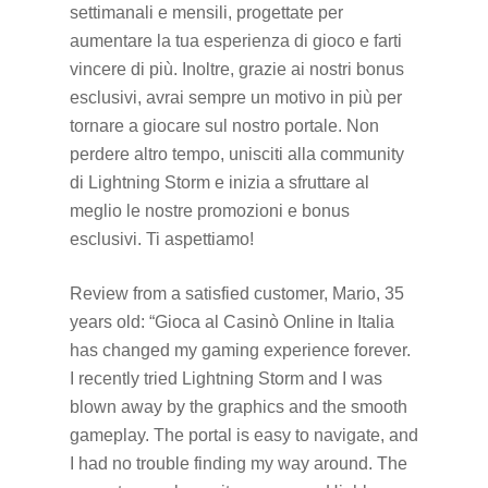
settimanali e mensili, progettate per
aumentare la tua esperienza di gioco e farti
vincere di più. Inoltre, grazie ai nostri bonus
esclusivi, avrai sempre un motivo in più per
tornare a giocare sul nostro portale. Non
perdere altro tempo, unisciti alla community
di Lightning Storm e inizia a sfruttare al
meglio le nostre promozioni e bonus
esclusivi. Ti aspettiamo!
Review from a satisfied customer, Mario, 35
years old: “Gioca al Casinò Online in Italia
has changed my gaming experience forever.
I recently tried Lightning Storm and I was
blown away by the graphics and the smooth
gameplay. The portal is easy to navigate, and
I had no trouble finding my way around. The