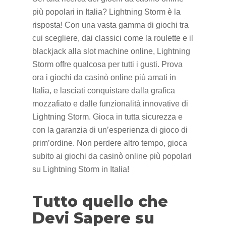
più popolari in Italia? Lightning Storm è la
risposta! Con una vasta gamma di giochi tra
cui scegliere, dai classici come la roulette e il
blackjack alla slot machine online, Lightning
Storm offre qualcosa per tutti i gusti. Prova
ora i giochi da casinò online più amati in
Italia, e lasciati conquistare dalla grafica
mozzafiato e dalle funzionalità innovative di
Lightning Storm. Gioca in tutta sicurezza e
con la garanzia di un’esperienza di gioco di
prim’ordine. Non perdere altro tempo, gioca
subito ai giochi da casinò online più popolari
su Lightning Storm in Italia!
Tutto quello che
Devi Sapere su