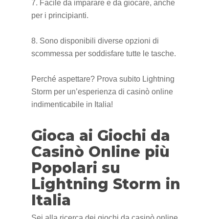
7. Facile da imparare e da giocare, anche
per i principianti.
8. Sono disponibili diverse opzioni di
scommessa per soddisfare tutte le tasche.
Perché aspettare? Prova subito Lightning
Storm per un’esperienza di casinò online
indimenticabile in Italia!
Gioca ai Giochi da
Casinò Online più
Popolari su
Lightning Storm in
Italia
Sei alla ricerca dei giochi da casinò online