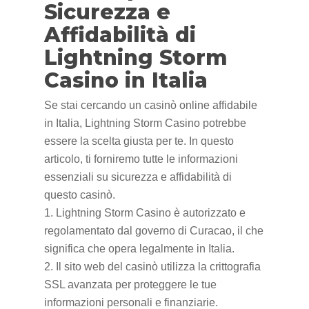
Sicurezza e
Affidabilità di
Lightning Storm
Casino in Italia
Se stai cercando un casinò online affidabile
in Italia, Lightning Storm Casino potrebbe
essere la scelta giusta per te. In questo
articolo, ti forniremo tutte le informazioni
essenziali su sicurezza e affidabilità di
questo casinò.
1. Lightning Storm Casino è autorizzato e
regolamentato dal governo di Curacao, il che
significa che opera legalmente in Italia.
2. Il sito web del casinò utilizza la crittografia
SSL avanzata per proteggere le tue
informazioni personali e finanziarie.