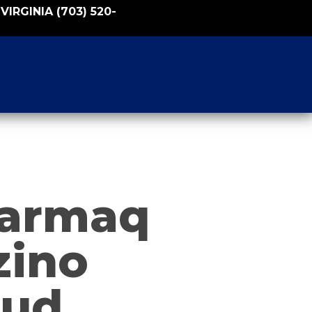
VIRGINIA
(703) 520-
xarmaq
zino
cud