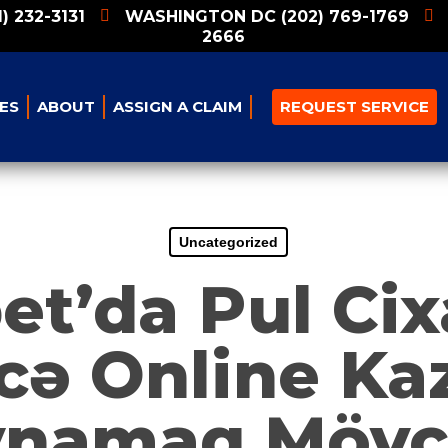
1) 232-3131
WASHINGTON DC
(202) 769-1769
2666
ES
ABOUT
ASSIGN A CLAIM
REQUEST SERVICE
Uncategorized
et’da Pul Ci
cə Online Ka
namaq Möv