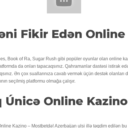
ni Fikir Edən Online
es, Book of Ra, Sugar Rush gibi popüler oyunlar olan online ka
latformda da onları tapacaqsınız. Qahramanlar dastəsi istirak e
qsınız. Ən çox suallarınıza cavab vermək üçün destək olanları 
ın seçilmiş platformu olmağa çalışır.
 Únicə Online Kazino
line Kazino – Mostbetdə! Azerbaijan ulsi illə təqdim edilən bu