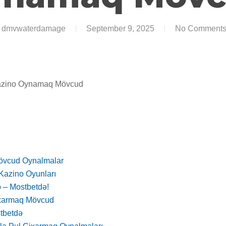
dmvwaterdamage
September 9, 2025
No Comment
Kazino Oynamaq Mövcud
övcud Oynalmalar
Kazino Oyunları
 – Mostbetdə!
ixarmaq Mövcud
stbetdə