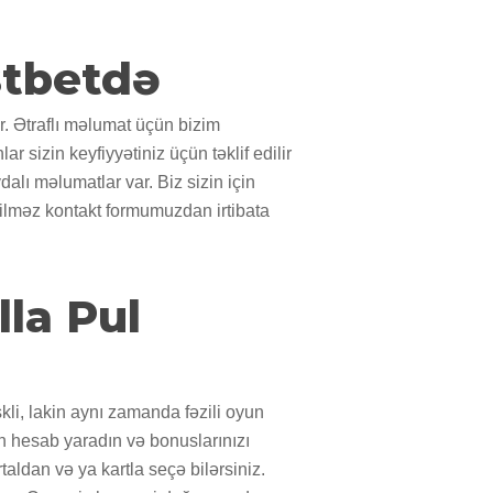
stbetdə
. Ətraflı məlumat üçün bizim
r sizin keyfiyyətiniz üçün təklif edilir
alı məlumatlar var. Biz sizin için
rilməz kontakt formumuzdan irtibata
la Pul
li, lakin aynı zamanda fəzili oyun
 hesab yaradın və bonuslarınızı
aldan və ya kartla seçə bilərsiniz.