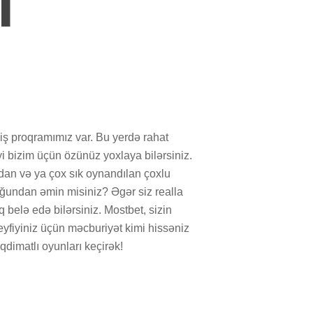
l
iş proqramımız var. Bu yerdə rahat
i bizim üçün özünüz yoxlaya bilərsiniz.
ndan və ya çox sık oynandılan çoxlu
uğundan əmin misiniz? Əgər siz realla
 belə edə bilərsiniz. Mostbet, sizin
eyfiyiniz üçün məcburiyət kimi hissəniz
dimatlı oyunları keçirək!