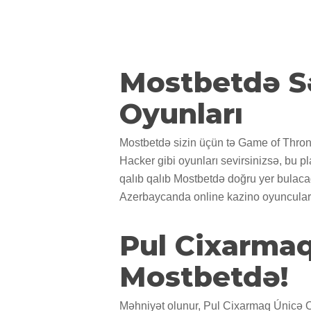
Mostbetdə Sə
Oyunları
Mostbetdə sizin üçün tə Game of Thron
Hacker gibi oyunları sevirsinizsə, bu p
qalıb qalıb Mostbetdə doğru yer bulaca
Azerbaycanda online kazino oyuncuların
Pul Cixarmaq
Mostbetdə!
Məhniyət olunur, Pul Cixarmaq Únicə On