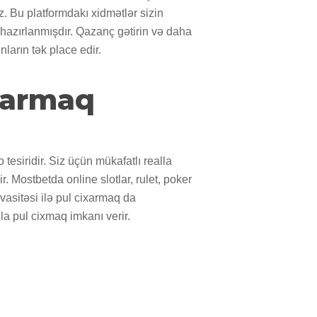
. Bu platformdakı xidmətlər sizin
hazırlanmışdır. Qazanç gətirin və daha
ların tək place edir.
xarmaq
esiridir. Siz üçün mükafatlı realla
r. Mostbetda online slotlar, rulet, poker
vasitəsi ilə pul cixarmaq da
la pul cixmaq imkanı verir.