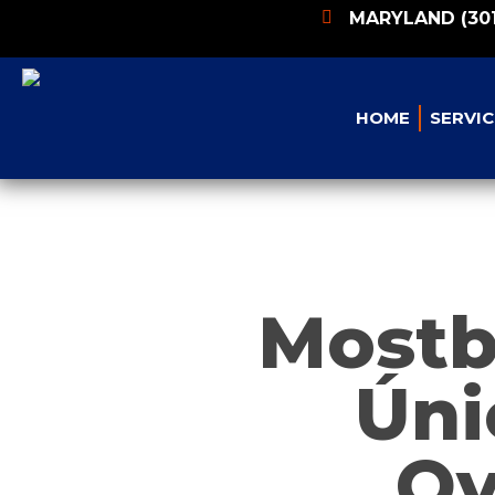
Skip
MARYLAND
(30
to
main
content
HOME
SERVIC
Mostb
Úni
Oy