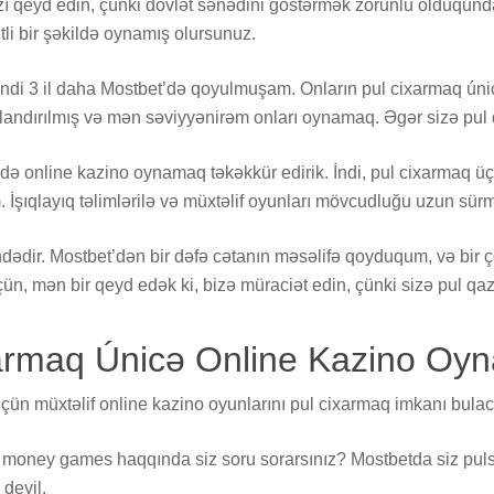
ı qeyd edin, çünki dövlət sənədini göstərmək zorunlu olduqunda
tli bir şəkildə oynamış olursunuz.
. İndi 3 il daha Mostbet’də qoyulmuşam. Onların pul cixarmaq ú
landırılmış və mən səviyyənirəm onları oynamaq. Əgər sizə pul 
də online kazino oynamaq təkəkkür edirik. İndi, pul cixarmaq 
 İşıqlayıq təlimlərilə və müxtəlif oyunları mövcudluğu uzun sür
ədir. Mostbet’dən bir dəfə cətanın məsəlifə qoyduqum, və bir ç
üçün, mən bir qeyd edək ki, bizə müraciət edin, çünki sizə pul 
armaq Únicə Online Kazino O
üçün müxtəlif online kazino oyunlarını pul cixarmaq imkanı bulac
 money games haqqında siz soru sorarsınız? Mostbetda siz puls
deyil.