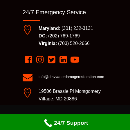
24/7 Emergency Service
Maryland:
(301) 232-3131
DC:
(202) 769-1769
Virginia:
(703) 520-2666
info@dmvwaterdamagerestoration.com
19506 Brassie Pl Montgomery
Village, MD 20886
© 2026 DMV Water Damage. All rights reserved.
24/7 Support