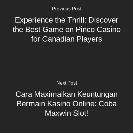
Previous Post
Experience the Thrill: Discover
the Best Game on Pinco Casino
for Canadian Players
Next Post
Cara Maximalkan Keuntungan
Bermain Kasino Online: Coba
Maxwin Slot!