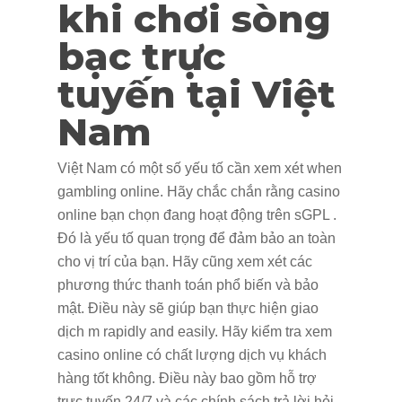
khi chơi sòng
bạc trực
tuyến tại Việt
Nam
Việt Nam có một số yếu tố cần xem xét when
gambling online. Hãy chắc chắn rằng casino
online bạn chọn đang hoạt động trên sGPL .
Đó là yếu tố quan trọng để đảm bảo an toàn
cho vị trí của bạn. Hãy cũng xem xét các
phương thức thanh toán phổ biến và bảo
mật. Điều này sẽ giúp bạn thực hiện giao
dịch m rapidly and easily. Hãy kiểm tra xem
casino online có chất lượng dịch vụ khách
hàng tốt không. Điều này bao gồm hỗ trợ
trực tuyến 24/7 và các chính sách trả lời hỏi