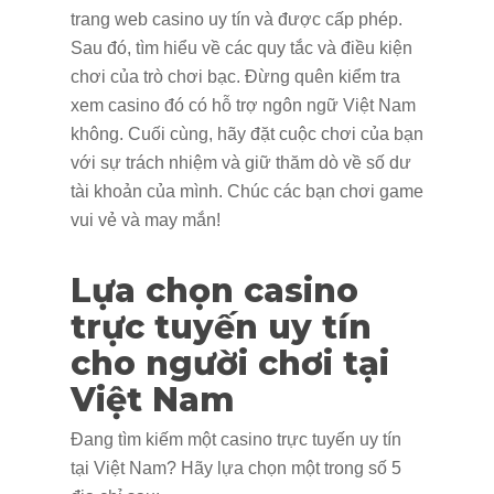
trang web casino uy tín và được cấp phép.
Sau đó, tìm hiểu về các quy tắc và điều kiện
chơi của trò chơi bạc. Đừng quên kiểm tra
xem casino đó có hỗ trợ ngôn ngữ Việt Nam
không. Cuối cùng, hãy đặt cuộc chơi của bạn
với sự trách nhiệm và giữ thăm dò về số dư
tài khoản của mình. Chúc các bạn chơi game
vui vẻ và may mắn!
Lựa chọn casino
trực tuyến uy tín
cho người chơi tại
Việt Nam
Đang tìm kiếm một casino trực tuyến uy tín
tại Việt Nam? Hãy lựa chọn một trong số 5