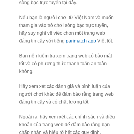
sòng bạc trực tuyến tại đây.
Nếu bạn là người chơi từ Việt Nam và muốn
tham gia vào trò chơi sòng bạc trực tuyến,
hãy suy nghĩ về việc chọn một trang web
đáng tin cậy với tiếng
parimatch app
Việt tốt.
Bạn nên kiểm tra xem trang web có bảo mật
tốt và có phương thức thanh toán an toàn
không.
Hãy xem xét các đánh giá và bình luận của
người chơi khác để đảm bảo rằng trang web
đáng tin cậy và có chất lượng tốt.
Ngoài ra, hãy xem xét các chính sách và điều
khoản của trang web để đảm bảo rằng bạn
chấp nhận và hiểu rõ hết các quy định.