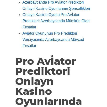
Azerbaycanda Pro Avİator Prediktori
Onlayn Kasino Oyunlarının Şənsəllikləri
Onlayn Kasino Oyunu Pro Avİator
Prediktori: Azerbaycanda Mümkün Olan
Fırsatlar
Aviator Oyununun Pro Prediktori
Versiyasında Azerbaycanda Mövcud
Fırsatlar
Pro Avİator
Prediktori
Onlayn
Kasino
Oyunlarında