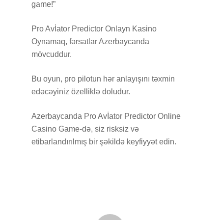
game!”
Pro Avİator Predictor Onlayn Kasino
Oynamaq, fərsatlar Azerbaycanda
mövcuddur.
Bu oyun, pro pilotun hər anlayışını təxmin
edəcəyiniz özelliklə doludur.
Azerbaycanda Pro Avİator Predictor Online
Casino Game-də, siz risksiz və
etibarlandırılmış bir şəkildə keyfiyyət edin.