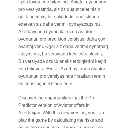
fazla foyda edə bilərsiniz. Aviator oyununun
pro versiyasında, siz öz düşüncelerinizin
gücləndirilmiş bir şəkildedir, onu istifadə
edərkən siz daha verimli oynayacaqsınız.
Azerbaycanlı oyuncular üçün Aviator
oyununun pro prediktori versiyası daha çox
avantaj verir. Əgər siz daha verimli oynamaq
istəyirsiniz, bu versiyada keyf edəcəksiniz.
Bu versiyada özücü analiz tətbiqlərini keçid
edə bilirsiniz. Əmralı Azerbaycanda Aviator
oyununun pro versiyasında fırsatların təmin
edilməsi üçün istifadə edin.
Discover the opportunities that the Pro
Predictor version of Aviator offers in
Azerbaijan. With this new version, you can
play the game by calculating the risks and
enjoy the experience. There are repeating