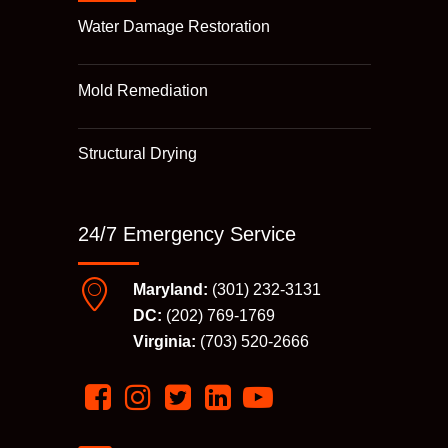
Water Damage Restoration
Mold Remediation
Structural Drying
24/7 Emergency Service
Maryland:
(301) 232-3131
DC:
(202) 769-1769
Virginia:
(703) 520-2666