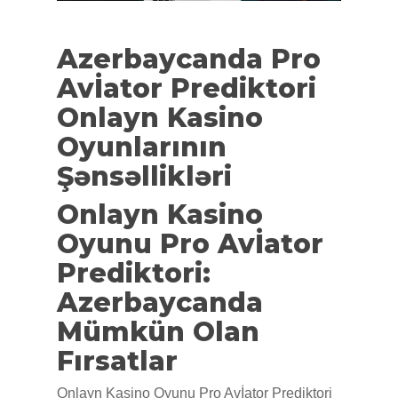
Azerbaycanda Pro
Avİator Prediktori
Onlayn Kasino
Oyunlarının
Şənsəllikləri
Onlayn Kasino
Oyunu Pro Avİator
Prediktori:
Azerbaycanda
Mümkün Olan
Fırsatlar
Onlayn Kasino Oyunu Pro Avİator Prediktori