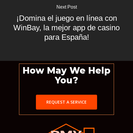
Next Post
¡Domina el juego en línea con
WinBay, la mejor app de casino
para España!
How May We Help
You?
REQUEST A SERVICE