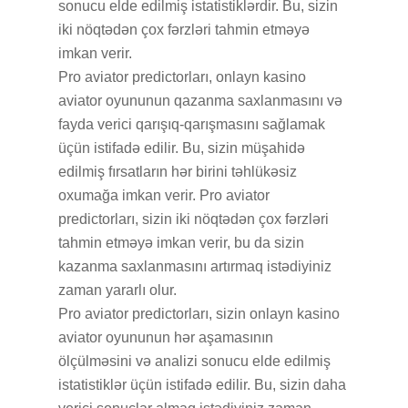
sonucu elde edilmiş istatistiklərdir. Bu, sizin
iki nöqtədən çox fərzləri tahmin etməyə
imkan verir.
Pro aviator predictorları, onlayn kasino
aviator oyununun qazanma saxlanmasını və
fayda verici qarışıq-qarışmasını sağlamak
üçün istifadə edilir. Bu, sizin müşahidə
edilmiş fırsatların hər birini təhlükəsiz
oxumağa imkan verir. Pro aviator
predictorları, sizin iki nöqtədən çox fərzləri
tahmin etməyə imkan verir, bu da sizin
kazanma saxlanmasını artırmaq istədiyiniz
zaman yararlı olur.
Pro aviator predictorları, sizin onlayn kasino
aviator oyununun hər aşamasının
ölçülməsini və analizi sonucu elde edilmiş
istatistiklər üçün istifadə edilir. Bu, sizin daha