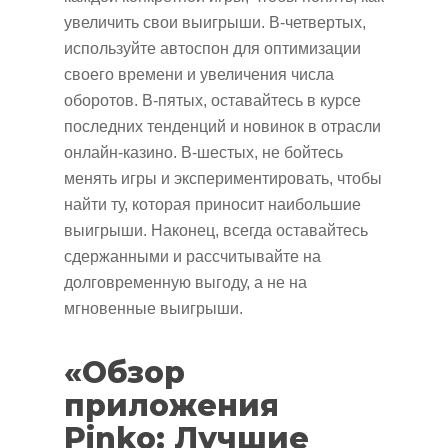
увеличить свои выигрыши. В-четвертых,
используйте автоспон для оптимизации
своего времени и увеличения числа
оборотов. В-пятых, оставайтесь в курсе
последних тенденций и новинок в отрасли
онлайн-казино. В-шестых, не бойтесь
менять игры и экспериментировать, чтобы
найти ту, которая приносит наибольшие
выигрыши. Наконец, всегда оставайтесь
сдержанными и рассчитывайте на
долговременную выгоду, а не на
мгновенные выигрыши.
«Обзор
приложения
Pinko: Лучшие