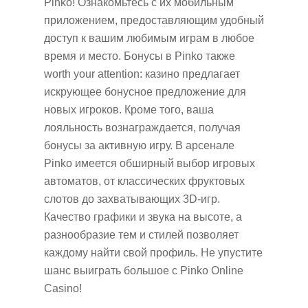
Pinko! Ознакомьтесь с их мобильным
приложением, предоставляющим удобный
доступ к вашим любимым играм в любое
время и место. Бонусы в Pinko также
worth your attention: казино предлагает
искрующее бонусное предложение для
новых игроков. Кроме того, ваша
лояльность вознаграждается, получая
бонусы за активную игру. В арсенале
Pinko имеется обширный выбор игровых
автоматов, от классических фруктовых
слотов до захватывающих 3D-игр.
Качество графики и звука на высоте, а
разнообразие тем и стилей позволяет
каждому найти свой профиль. Не упустите
шанс выиграть большое с Pinko Online
Casino!