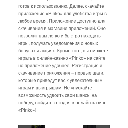
готов к использованию. Далее, скачайте
приложение «Pinko» для удобства игры в
любое время. Приложение доступно для
скачивания в магазине приложений. Оно
позволит вам легко и быстро находить
игры, получать уведомления о новых
бонусах и акциях. Кроме того, вы сможете
играть в онлайн-казино «Pinko» на сайте,
но приложение удобнее. Регистрация и
скачивание приложения – первые шаги,
которые приведут вас к увлекательным
играм и выигрышам. Не упускайте
возможность удвоить свои шансы на
победу, войдите сегодня в онлайн-казино
«Pinko»!