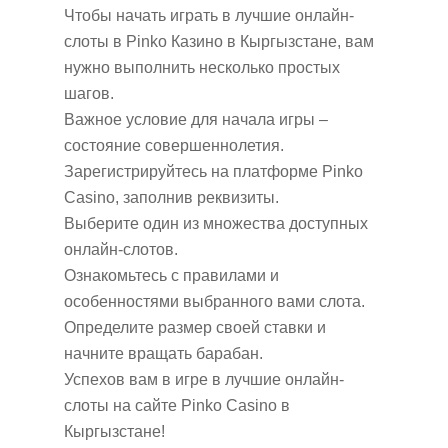
Чтобы начать играть в лучшие онлайн-
слоты в Pinko Казино в Кыргызстане, вам
нужно выполнить несколько простых
шагов.
Важное условие для начала игры –
состояние совершеннолетия.
Зарегистрируйтесь на платформе Pinko
Casino, заполнив реквизиты.
Выберите один из множества доступных
онлайн-слотов.
Ознакомьтесь с правилами и
особенностями выбранного вами слота.
Определите размер своей ставки и
начните вращать барабан.
Успехов вам в игре в лучшие онлайн-
слоты на сайте Pinko Casino в
Кыргызстане!