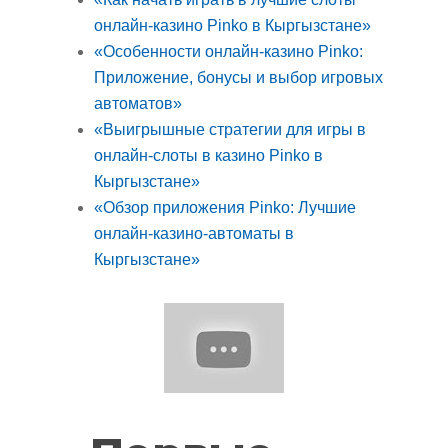
онлайн-казино Pinko в Кыргызстане»
«Особенности онлайн-казино Pinko:
Приложение, бонусы и выбор игровых
автоматов»
«Выигрышные стратегии для игры в
онлайн-слоты в казино Pinko в
Кыргызстане»
«Обзор приложения Pinko: Лучшие
онлайн-казино-автоматы в
Кыргызстане»