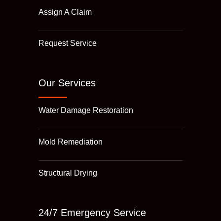
Assign A Claim
Request Service
Our Services
Water Damage Restoration
Mold Remediation
Structural Drying
24/7 Emergency Service