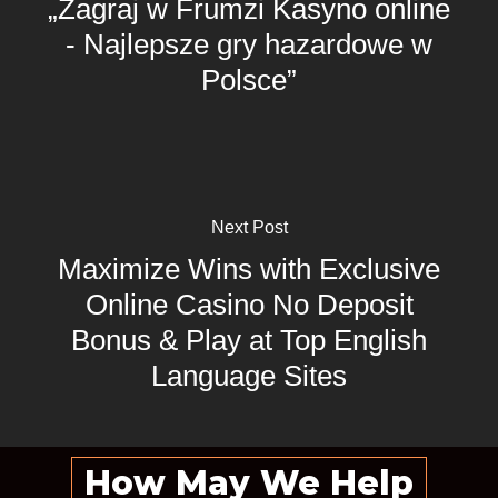
„Zagraj w Frumzi Kasyno online
- Najlepsze gry hazardowe w
Polsce”
Next Post
Maximize Wins with Exclusive
Online Casino No Deposit
Bonus & Play at Top English
Language Sites
How May We Help