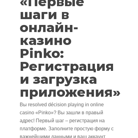
«Первые
шаги в
онлайн-
казино
Pinko:
Регистрация
и загрузка
приложения»
Вы resolved décision playing in online
casino «Pinko»? Вы зашли в правый
адрес! Первый шаг – регистрация на
платформе. Заполните простую форму с
важнейшими данными и ваш аккаунт