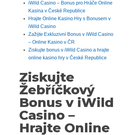
iWild Casino – Bonus pro Hráče Online
Kasina v České Republice
Hrajte Online Kasino Hry s Bonusem v
iWild Casino
Zažijte Exkluzivní Bonus v iWild Casino
– Online Kasino v ČR
Ziskujte bonus v iWild Casino a hrajte
online kasino hry v České Republice
Ziskujte
Žebříčkový
Bonus v iWild
Casino –
Hrajte Online