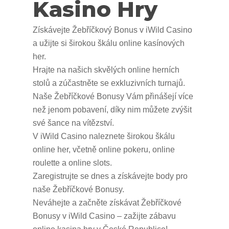
Kasino Hry
Získávejte Žebříčkový Bonus v iWild Casino
a užijte si širokou škálu online kasínových
her.
Hrajte na našich skvělých online herních
stolů a zúčastněte se exkluzivních turnajů.
Naše Žebříčkové Bonusy Vám přinášejí více
než jenom pobavení, díky nim můžete zvýšit
své šance na vítězství.
V iWild Casino naleznete širokou škálu
online her, včetně online pokeru, online
roulette a online slots.
Zaregistrujte se dnes a získávejte body pro
naše Žebříčkové Bonusy.
Neváhejte a začněte získávat Žebříčkové
Bonusy v iWild Casino – zažijte zábavu