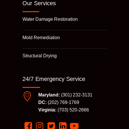
Our Services
Water Damage Restoration
Mold Remediation
Structural Drying
24/7 Emergency Service
Maryland:
(301) 232-3131
DC:
(202) 769-1769
Virginia:
(703) 520-2666