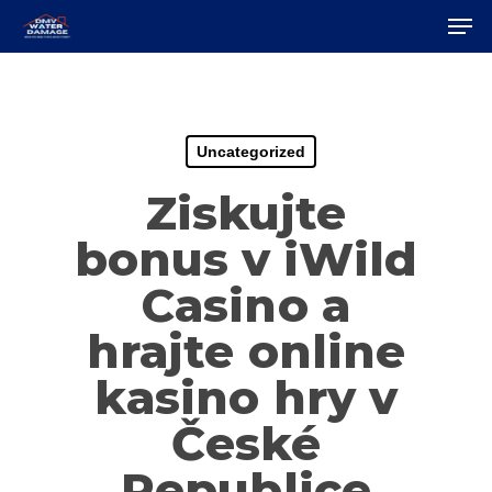
Skip
Men
to
Close
main
Menu
content
Uncategorized
Ziskujte
bonus v iWild
Casino a
hrajte online
kasino hry v
České
Republice