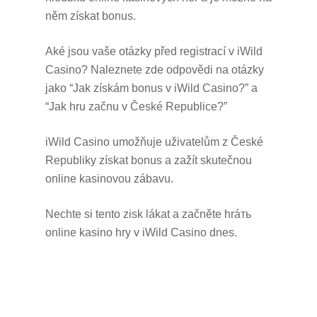
něm získat bonus.
Aké jsou vaše otázky před registrací v iWild
Casino? Naleznete zde odpovědi na otázky
jako “Jak získám bonus v iWild Casino?” a
“Jak hru začnu v České Republice?”
iWild Casino umožňuje uživatelům z České
Republiky získat bonus a zažít skutečnou
online kasinovou zábavu.
Nechte si tento zisk lákat a začněte hráть
online kasino hry v iWild Casino dnes.